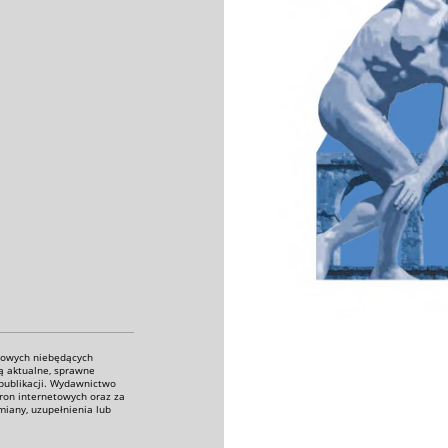
etowych niebędących
ą aktualne, sprawne
 publikacji. Wydawnictwo
tron internetowych oraz za
miany, uzupełnienia lub