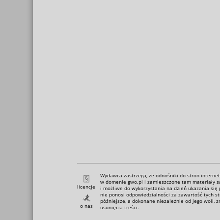
Wydawca zastrzega, że odnośniki do stron intern
w domenie gwo.pl i zamieszczone tam materiały s
licencje
i możliwe do wykorzystania na dzień ukazania się
nie ponosi odpowiedzialności za zawartość tych s
późniejsze, a dokonane niezależnie od jego woli, z
o nas
usunięcia treści.